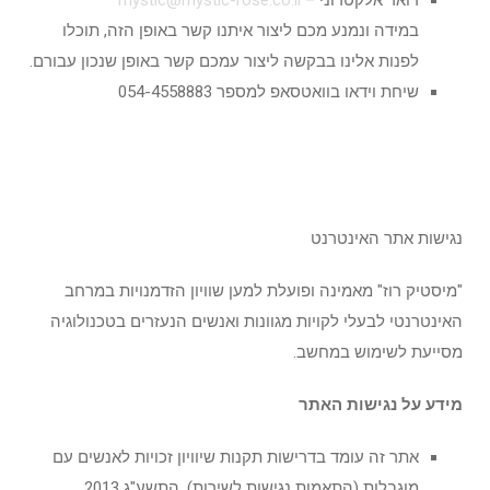
דואר אלקטרוני –
mystic@mystic-rose.co.il
במידה ונמנע מכם ליצור איתנו קשר באופן הזה, תוכלו
לפנות אלינו בבקשה ליצור עמכם קשר באופן שנכון עבורם.
שיחת וידאו בוואטסאפ למספר 054-4558883
נגישות אתר האינטרנט
"מיסטיק רוז" מאמינה ופועלת למען שוויון הזדמנויות במרחב
האינטרנטי לבעלי לקויות מגוונות ואנשים הנעזרים בטכנולוגיה
מסייעת לשימוש במחשב.
מידע על נגישות האתר
אתר זה עומד בדרישות תקנות שיוויון זכויות לאנשים עם
מוגבלות (התאמות נגישות לשירות), התשע"ג 2013.